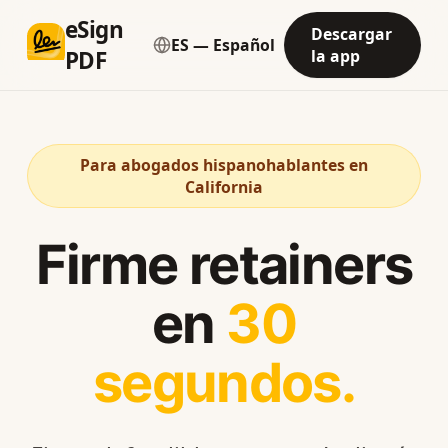
eSign
Descargar
Language
PDF
la app
Para abogados hispanohablantes en
California
Firme retainers
en
30
segundos.