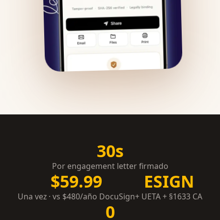
30s
Por engagement letter firmado
$59.99
ESIGN
Una vez · vs $480/año DocuSign
+ UETA + §1633 CA
0